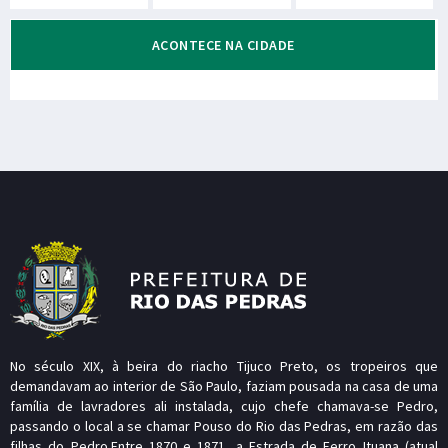
ACONTECE NA CIDADE
No século XIX, à beira do riacho Tijuco Preto, os tropeiros que
demandavam ao interior de São Paulo, faziam pousada na casa de uma
família de lavradores ali instalada, cujo chefe chamava-se Pedro,
passando o local a se chamar Pouso do Rio das Pedras, em razão das
filhas do Pedro.Entre 1870 e 1871, a Estrada de Ferro Ituana (atual