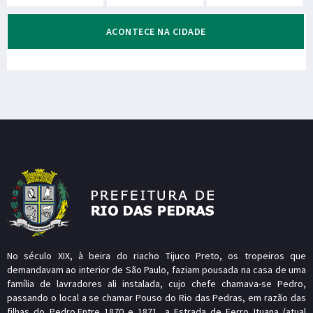
ACONTECE NA CIDADE
No século XIX, à beira do riacho Tijuco Preto, os tropeiros que
demandavam ao interior de São Paulo, faziam pousada na casa de uma
família de lavradores ali instalada, cujo chefe chamava-se Pedro,
passando o local a se chamar Pouso do Rio das Pedras, em razão das
filhas do Pedro.Entre 1870 e 1871, a Estrada de Ferro Ituana (atual