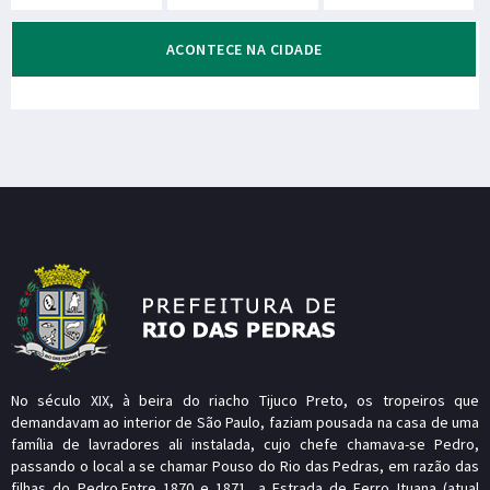
ACONTECE NA CIDADE
No século XIX, à beira do riacho Tijuco Preto, os tropeiros que
demandavam ao interior de São Paulo, faziam pousada na casa de uma
família de lavradores ali instalada, cujo chefe chamava-se Pedro,
passando o local a se chamar Pouso do Rio das Pedras, em razão das
filhas do Pedro.Entre 1870 e 1871, a Estrada de Ferro Ituana (atual