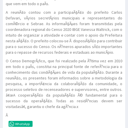
que vem em todo o paÃ­s.
A reuniÃ£o contou com a participaÃ§Ã£o do prefeito Carlos
Defavari, vÃ¡rios secretÃ¡rios municipais e representantes do
comÃ©rcio e Sebrae. As informaÃ§Ãµes foram transmitidas pela
coordenadora regional do Censo 2020 IBGE Vanessa Waltrick, com o
intuito de organizar a atividade e contar com o apoio da Prefeitura
nesta aÃ§Ã£o. O prefeito colocou-se Ã disposiÃ§Ã£o para contribuir
para o sucesso do Censo. Os nÃºmeros apurados sÃ£o importantes
para o repasse de recursos federais e estaduais ao municÃ­pio.
O Censo DemogrÃ¡fico, que foi realizado pela Ãºltima vez em 2010
em todo o paÃ­s, constitui na principal fonte de referÃªncia para o
conhecimento das condiÃ§Ãµes de vida da populaÃ§Ã£o. Durante a
reuniÃ£o, os presentes foram informados sobre a metodologia da
pesquisa, a importÃ¢ncia da colaboraÃ§Ã£o da comunidade, o
processo seletivo de recenseadores e supervisores, entre outros.
â€œA cooperaÃ§Ã£o da populaÃ§Ã£o Ã© fundamental para o
sucesso da operaÃ§Ã£o. Todas as residÃªncias devem ser
visitadasâ€, garantiu o chefe da agÃªncia.x
Â
WhatsApp