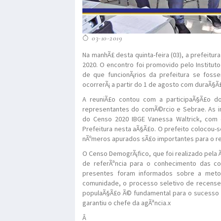
03-10-2019
Na manhÃ£ desta quinta-feira (03), a prefeitur
2020. O encontro foi promovido pelo Instituto 
de que funcionÃ¡rios da prefeitura se fos
ocorrerÃ¡ a partir do 1 de agosto com duraÃ§
A reuniÃ£o contou com a participaÃ§Ã£o do p
representantes do comÃ©rcio e Sebrae. As i
do Censo 2020 IBGE Vanessa Waltrick, com o
Prefeitura nesta aÃ§Ã£o. O prefeito colocou-
nÃºmeros apurados sÃ£o importantes para o re
O Censo DemogrÃ¡fico, que foi realizado pela Ã
de referÃªncia para o conhecimento das co
presentes foram informados sobre a metod
comunidade, o processo seletivo de recense
populaÃ§Ã£o Ã© fundamental para o sucesso d
garantiu o chefe da agÃªncia.x
Â