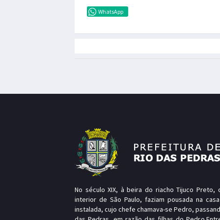
WhatsApp
No século XIX, à beira do riacho Tijuco Preto
interior de São Paulo, faziam pousada na casa
instalada, cujo chefe chamava-se Pedro, passand
das Pedras, em razão das filhas do Pedro.Entr