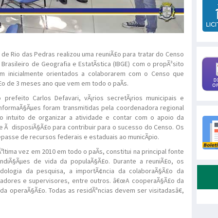
a de Rio das Pedras realizou uma reuniÃ£o para tratar do Censo
Brasileiro de Geografia e EstatÃ­stica (IBGE) com o propÃ³sito
sem inicialmente orientados a colaborarem com o Censo que
Ã£o de 3 meses ano que vem em todo o paÃ­s.
refeito Carlos Defavari, vÃ¡rios secretÃ¡rios municipais e
nformaÃ§Ãµes foram transmitidas pela coordenadora regional
 intuito de organizar a atividade e contar com o apoio da
se Ã disposiÃ§Ã£o para contribuir para o sucesso do Censo. Os
passe de recursos federais e estaduais ao municÃ­pio.
ºltima vez em 2010 em todo o paÃ­s, constitui na principal fonte
ndiÃ§Ãµes de vida da populaÃ§Ã£o. Durante a reuniÃ£o, os
ologia da pesquisa, a importÃ¢ncia da colaboraÃ§Ã£o da
adores e supervisores, entre outros. â€œA cooperaÃ§Ã£o da
a operaÃ§Ã£o. Todas as residÃªncias devem ser visitadasâ€,