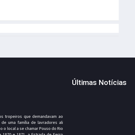
Últimas Notícias
, os tropeiros que demandavam ao
 de uma família de lavradores ali
o o local a se chamar Pouso do Rio
e 1870 e 1871, a Estrada de Ferro