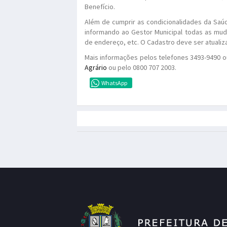
Benefício.
Além de cumprir as condicionalidades da Saúd
informando ao Gestor Municipal todas as mud
de endereço, etc. O Cadastro deve ser atuali
Mais informações pelos telefones 3493-9490 o
Agrário
ou pelo 0800 707 2003.
WhatsApp