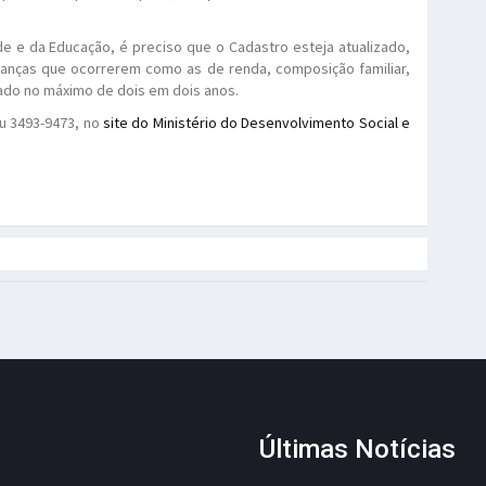
e e da Educação, é preciso que o Cadastro esteja atualizado,
anças que ocorrerem como as de renda, composição familiar,
zado no máximo de dois em dois anos.
u 3493-9473, no
site do Ministério do Desenvolvimento Social e
Últimas Notícias