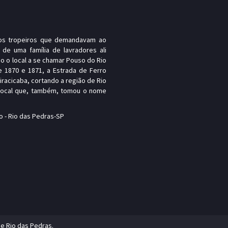
, os tropeiros que demandavam ao
 de uma família de lavradores ali
o o local a se chamar Pouso do Rio
e 1870 e 1871, a Estrada de Ferro
Piracicaba, cortando a região de Rio
 local que, também, tomou o nome
o - Rio das Pedras-SP
de Rio das Pedras.