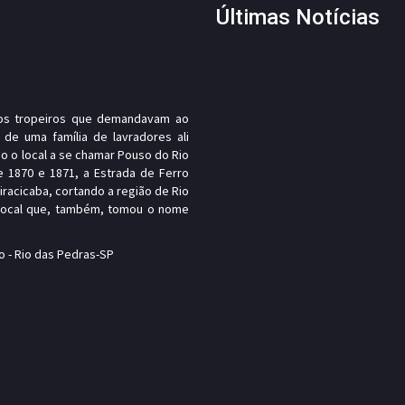
Últimas Notícias
, os tropeiros que demandavam ao
 de uma família de lavradores ali
o o local a se chamar Pouso do Rio
e 1870 e 1871, a Estrada de Ferro
Piracicaba, cortando a região de Rio
 local que, também, tomou o nome
o - Rio das Pedras-SP