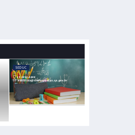
SEDUC
19 3493-6486
educacao@riodaspedras.sp.gov.br