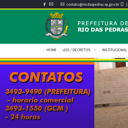
contato@riodaspedras.sp.gov.br
(
HOME
LEIS / DECRETOS
INSTITUCIONAL