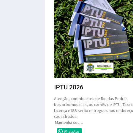
IPTU 2026
Atenção, contribuintes de Rio das Pedras!
Nos próximos dias, os carnês de IPTU, Taxa 
Licença e ISS serão entregues nos endereç
cadastrados.
Mantenha seu ...
WhatsApp