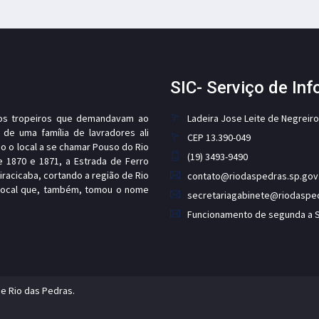
SIC- Serviço de In
, os tropeiros que demandavam ao
Ladeira Jose Leite de Negreiro
 de uma família de lavradores ali
CEP 13.390-049
o o local a se chamar Pouso do Rio
(19) 3493-9490
e 1870 e 1871, a Estrada de Ferro
Piracicaba, cortando a região de Rio
contato@riodaspedras.sp.gov
 local que, também, tomou o nome
secretariagabinete@riodasped
Funcionamento de segunda a Se
de Rio das Pedras.