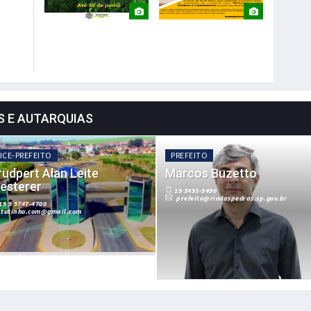
S E AUTARQUIAS
ICE-PREFEITO
PREFEITO
rudpert Alan Leite
Marcos Buzetto
iesterer
19 3493-9490
prefeito@riodaspedras.sp.gov.br
19 9 9747-4700
tutinho.com@gmail.com