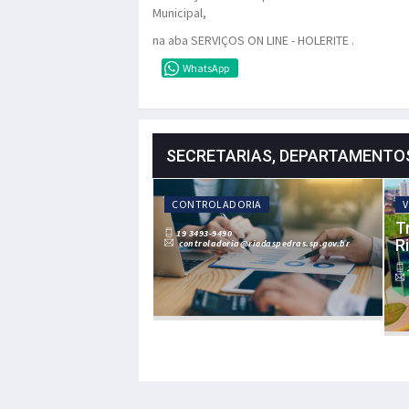
Municipal,
na aba SERVIÇOS ON LINE - HOLERITE .
WhatsApp
SECRETARIAS, DEPARTAMENTO
CONTROLADORIA
V
T
19 3493-9490
R
controladoria@riodaspedras.sp.gov.br